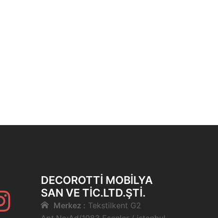
DECOROTTI MOBILYA
SAN VE TIC.LTD.ŞTI.
Instagram
Merkez :
Tekstilkent G2