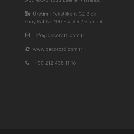
Apt.No:Ad/1083 Esenler / istanbul
e
Üretim :
Tekstilkent G2 Blok
Giriş Kat No:199 Esenler / istanbul
info@decorotti.com.tr
www.decorotti.com.tr
+90 212 438 11 18