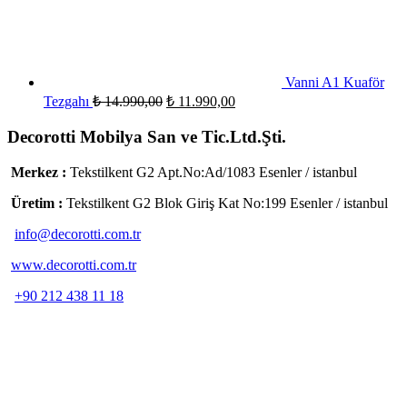
Vanni A1 Kuaför
Tezgahı
₺
14.990,00
₺
11.990,00
Decorotti Mobilya San ve Tic.Ltd.Şti.
Merkez :
Tekstilkent G2 Apt.No:Ad/1083 Esenler / istanbul
Üretim :
Tekstilkent G2 Blok Giriş Kat No:199 Esenler / istanbul
info@decorotti.com.tr
www.decorotti.com.tr
+90 212 438 11 18