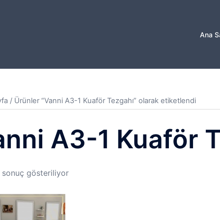
Ana S
yfa
/ Ürünler “Vanni A3-1 Kuaför Tezgahı” olarak etiketlendi
nni A3-1 Kuaför 
 sonuç gösteriliyor