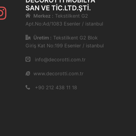
DECOROTTI MOBILYA
SAN VE TIC.LTD.ŞTI.
Instagram
Merkez :
Tekstilkent G2
Apt.No:Ad/1083 Esenler / istanbul
e
Üretim :
Tekstilkent G2 Blok
Giriş Kat No:199 Esenler / istanbul
info@decorotti.com.tr
www.decorotti.com.tr
+90 212 438 11 18