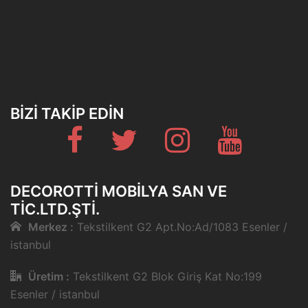
BIZI TAKIP EDIN
Fb
Twitter
Instagram
Youtube
DECOROTTI MOBILYA SAN VE
TIC.LTD.ŞTI.
Merkez :
Tekstilkent G2 Apt.No:Ad/1083 Esenler /
istanbul
Üretim :
Tekstilkent G2 Blok Giriş Kat No:199
Esenler / istanbul