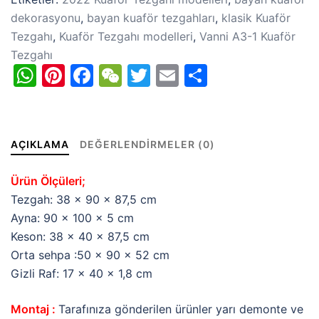
dekorasyonu
,
bayan kuaför tezgahları
,
klasik Kuaför
Tezgahı
,
Kuaför Tezgahı modelleri
,
Vanni A3-1 Kuaför
Tezgahı
WhatsApp
Pinterest
Facebook
WeChat
Twitter
Email
Share
AÇIKLAMA
DEĞERLENDIRMELER (0)
Ürün Ölçüleri;
Tezgah: 38 x 90 x 87,5 cm
Ayna: 90 x 100 x 5 cm
Keson: 38 x 40 x 87,5 cm
Orta sehpa :50 x 90 x 52 cm
Gizli Raf: 17 x 40 x 1,8 cm
Montaj :
Tarafınıza gönderilen ürünler yarı demonte ve